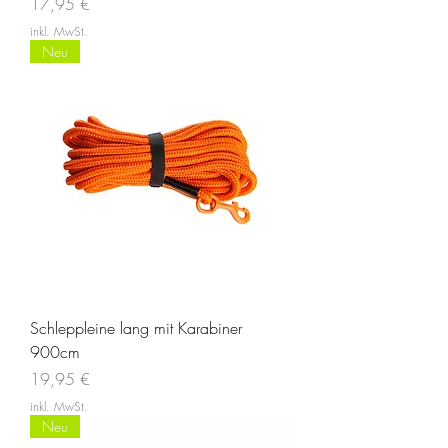
Preis
17,95 €
inkl. MwSt.
Neu
Schleppleine lang mit Karabiner
900cm
Preis
19,95 €
inkl. MwSt.
Neu