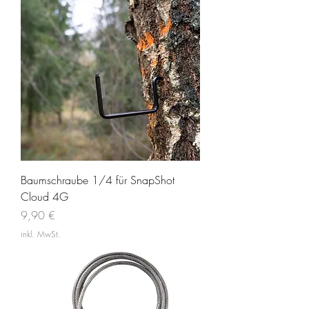
Baumschraube 1/4 für SnapShot
Cloud 4G
Preis
9,90 €
inkl. MwSt.