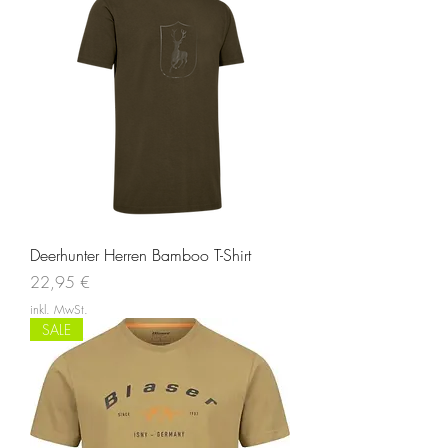
Deerhunter Herren Bamboo T-Shirt
Preis
22,95 €
inkl. MwSt.
SALE